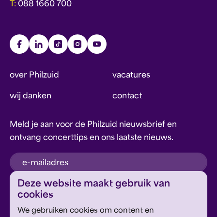
T:
088 1660 700
over Philzuid
vacatures
wij danken
contact
Meld je aan voor de Philzuid nieuwsbrief en
ontvang concerttips en ons laatste nieuws.
inschrijven
Deze website maakt gebruik van
cookies
Dit formulier wordt beschermd door reCAPTCHA en
We gebruiken cookies om content en
Google's
Privacyverklaring
en
Servicevoorwaarden
zijn