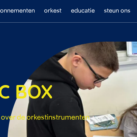
bonnementen
orkest
educatie
steun ons
C BOX
over de orkestinstrumenten