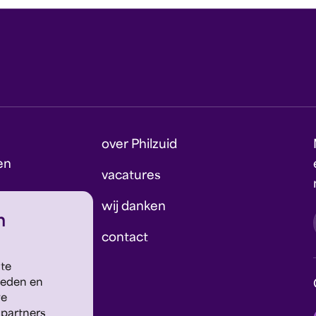
over Philzuid
en
vacatures
wij danken
n
contact
 te
ieden en
we
 partners