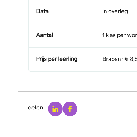
Data
in overleg
Aantal
1 klas per wo
Prijs per leerling
Brabant € 8,
Linkedin
Facebook
delen