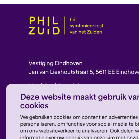
Vestiging Eindhoven
Jan van Lieshoutstraat 5, 5611 EE Eindhov
Vestiging Maastricht
Sint Theresiaplein 11, 6213 CG Maastricht
Deze website maakt gebruik va
cookies
E:
info@philzuid.nl
T:
088 1660 700
We gebruiken cookies om content en advertenties
personaliseren, om functies voor social media te b
om ons websiteverkeer te analyseren. Ook delen 
informatie over uw gebruik van onze site met onze