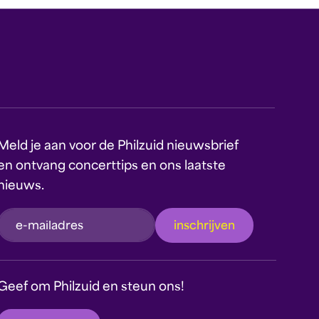
Meld je aan voor de Philzuid nieuwsbrief
en ontvang concerttips en ons laatste
nieuws.
inschrijven
Dit formulier wordt beschermd door reCAPTCHA
en Google's
Privacyverklaring
en
Geef om Philzuid en steun ons!
Servicevoorwaarden
zijn van toepassing.