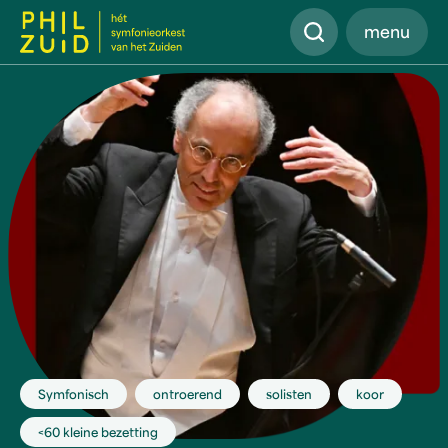
Zoeken
menu
Symfonisch
ontroerend
solisten
koor
<60 kleine bezetting