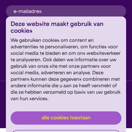
inschrijven
Deze website maakt gebruik van
cookies
Dit formulier wordt beschermd door reCAPTCHA en
We gebruiken cookies om content en
Google's
Privacyverklaring
en
Servicevoorwaarden
zijn
Geef om Philzuid en steun ons!
advertenties te personaliseren, om functies voor
van toepassing.
social media te bieden en om ons websiteverkeer
te analyseren. Ook delen we informatie over uw
steun ons
gebruik van onze site met onze partners voor
social media, adverteren en analyse. Deze
partners kunnen deze gegevens combineren met
andere informatie die u aan ze heeft verstrekt of
privacyverklaring
disclaimer
cookies wijzigen
die ze hebben verzameld op basis van uw gebruik
van hun services.
website door exitable
© philzuid
alle cookies toestaan