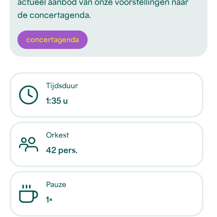
actueel aanbod van onze voorstellingen naar
de concertagenda.
concertagenda
Tijdsduur
1:35 u
Orkest
42 pers.
Pauze
1×