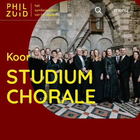
Zoeken
menu
Koor
STUDIUM
CHORALE