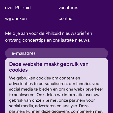
over Philzuid
vacatures
wij danken
contact
Meld je aan voor de Philzuid nieuwsbrief en
ontvang concerttips en ons laatste nieuws.
inschrijven
Deze website maakt gebruik van
cookies
Dit formulier wordt beschermd door reCAPTCHA en
We gebruiken cookies om content en
Google's
Privacyverklaring
en
Servicevoorwaarden
zijn
Geef om Philzuid en steun ons!
advertenties te personaliseren, om functies voor
van toepassing.
social media te bieden en om ons websiteverkeer
te analyseren. Ook delen we informatie over uw
steun ons
gebruik van onze site met onze partners voor
social media, adverteren en analyse. Deze
partners kunnen deze gegevens combineren met