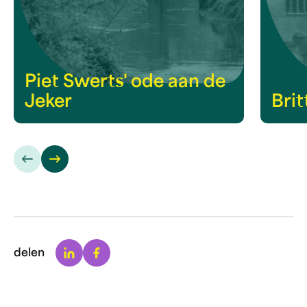
Piet Swerts' ode aan de
Jeker
Bri
Linkedin
Facebook
delen