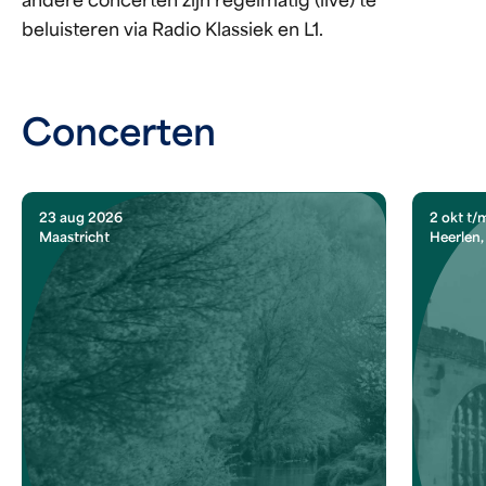
andere concerten zijn regelmatig (live) te
beluisteren via Radio Klassiek en L1.
Concerten
23 aug 2026
2 okt t/
Maastricht
Heerlen