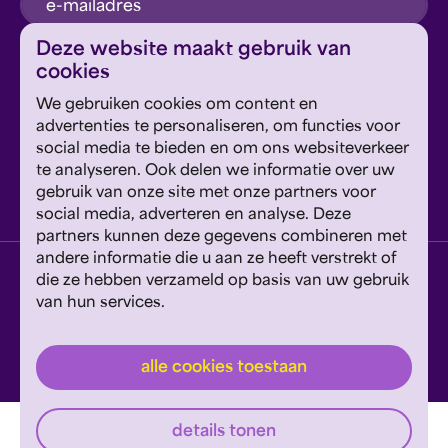
inschrijven
Deze website maakt gebruik van
cookies
Dit formulier wordt beschermd door reCAPTCHA en
We gebruiken cookies om content en
Google's
Privacyverklaring
en
Servicevoorwaarden
zijn
Geef om Philzuid en steun ons!
advertenties te personaliseren, om functies voor
van toepassing.
social media te bieden en om ons websiteverkeer
te analyseren. Ook delen we informatie over uw
steun ons
gebruik van onze site met onze partners voor
social media, adverteren en analyse. Deze
partners kunnen deze gegevens combineren met
andere informatie die u aan ze heeft verstrekt of
privacyverklaring
disclaimer
cookies wijzigen
die ze hebben verzameld op basis van uw gebruik
van hun services.
website door exitable
© philzuid
alle cookies toestaan
details tonen