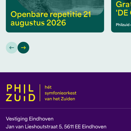
Gra
'DE
Openbare repetitie 21
augustus 2026
Philzuid
Vestiging Eindhoven
Jan van Lieshoutstraat 5, 5611 EE Eindhoven