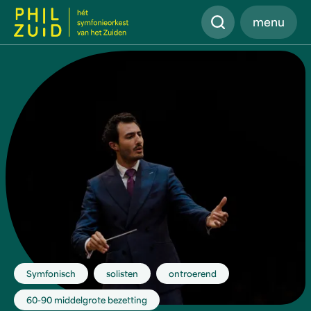
Zoeken
menu
Symfonisch
solisten
ontroerend
60-90 middelgrote bezetting