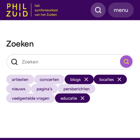
Zoeken
menu
Zoeken
Zoeken
artiesten
concerten
blogs
locaties
nieuws
pagina’s
persberichten
veelgestelde vragen
educatie