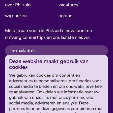
over Philzuid
vacatures
wij danken
contact
Meld je aan voor de Philzuid nieuwsbrief en
ontvang concerttips en ons laatste nieuws.
inschrijven
Deze website maakt gebruik van
cookies
Dit formulier wordt beschermd door reCAPTCHA en
We gebruiken cookies om content en
Google's
Privacyverklaring
en
Servicevoorwaarden
zijn
Geef om Philzuid en steun ons!
advertenties te personaliseren, om functies voor
van toepassing.
social media te bieden en om ons websiteverkeer
te analyseren. Ook delen we informatie over uw
steun ons
gebruik van onze site met onze partners voor
social media, adverteren en analyse. Deze
partners kunnen deze gegevens combineren met