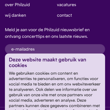
over Philzuid
vacatures
wij danken
contact
Meld je aan voor de Philzuid nieuwsbrief en
ontvang concerttips en ons laatste nieuws.
inschrijven
Deze website maakt gebruik van
cookies
Dit formulier wordt beschermd door reCAPTCHA en
We gebruiken cookies om content en
Google's
Privacyverklaring
en
Servicevoorwaarden
zijn
Geef om Philzuid en steun ons!
advertenties te personaliseren, om functies voor
van toepassing.
social media te bieden en om ons websiteverkeer
te analyseren. Ook delen we informatie over uw
steun ons
gebruik van onze site met onze partners voor
social media, adverteren en analyse. Deze
partners kunnen deze gegevens combineren met