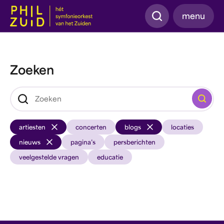
Zoeken
menu
Zoeken
Zoeken
artiesten
concerten
blogs
locaties
nieuws
pagina’s
persberichten
veelgestelde vragen
educatie