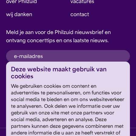
over Philzuid
vacatures
wij danken
contact
Meld je aan voor de Philzuid nieuwsbrief en
ontvang concerttips en ons laatste nieuws.
inschrijven
Deze website maakt gebruik van
cookies
Dit formulier wordt beschermd door reCAPTCHA en
We gebruiken cookies om content en
Google's
Privacyverklaring
en
Servicevoorwaarden
zijn
Geef om Philzuid en steun ons!
advertenties te personaliseren, om functies voor
van toepassing.
social media te bieden en om ons websiteverkeer
te analyseren. Ook delen we informatie over uw
steun ons
gebruik van onze site met onze partners voor
social media, adverteren en analyse. Deze
partners kunnen deze gegevens combineren met
andere informatie die u aan ze heeft verstrekt of