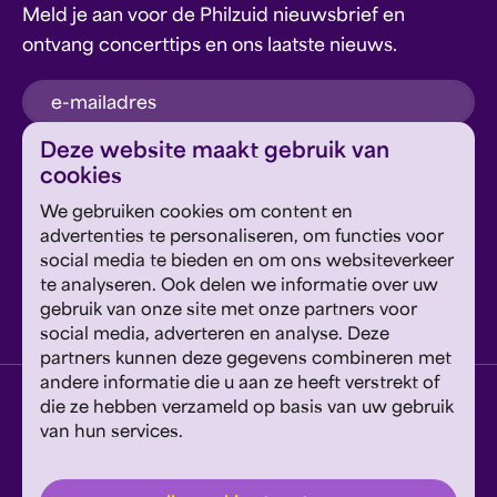
Meld je aan voor de Philzuid nieuwsbrief en
ontvang concerttips en ons laatste nieuws.
inschrijven
Deze website maakt gebruik van
cookies
Dit formulier wordt beschermd door reCAPTCHA en
We gebruiken cookies om content en
Google's
Privacyverklaring
en
Servicevoorwaarden
zijn
Geef om Philzuid en steun ons!
advertenties te personaliseren, om functies voor
van toepassing.
social media te bieden en om ons websiteverkeer
te analyseren. Ook delen we informatie over uw
steun ons
gebruik van onze site met onze partners voor
social media, adverteren en analyse. Deze
partners kunnen deze gegevens combineren met
andere informatie die u aan ze heeft verstrekt of
privacyverklaring
disclaimer
cookies wijzigen
die ze hebben verzameld op basis van uw gebruik
van hun services.
website door exitable
© philzuid