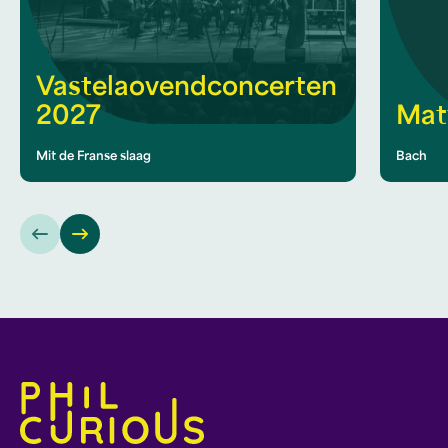
Vastelaovendconcerten
2027
Mat
Mit de Franse slaag
Bach