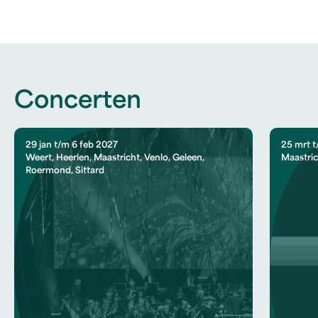
Concerten
29 jan t/m 6 feb 2027
25 mrt t
Weert, Heerlen, Maastricht, Venlo, Geleen,
Maastric
Roermond, Sittard