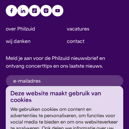
over Philzuid
vacatures
wij danken
contact
Meld je aan voor de Philzuid nieuwsbrief en
ontvang concerttips en ons laatste nieuws.
inschrijven
Deze website maakt gebruik van
cookies
Dit formulier wordt beschermd door reCAPTCHA en
We gebruiken cookies om content en
Google's
Privacyverklaring
en
Servicevoorwaarden
zijn
Geef om Philzuid en steun ons!
advertenties te personaliseren, om functies voor
van toepassing.
social media te bieden en om ons websiteverkeer
te analyseren. Ook delen we informatie over uw