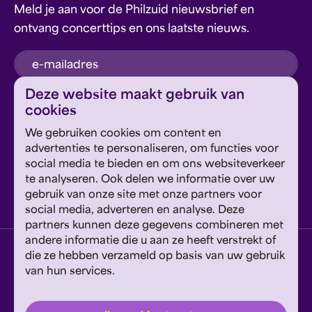
Meld je aan voor de Philzuid nieuwsbrief en
ontvang concerttips en ons laatste nieuws.
inschrijven
Deze website maakt gebruik van
cookies
Dit formulier wordt beschermd door reCAPTCHA en
We gebruiken cookies om content en
Google's
Privacyverklaring
en
Servicevoorwaarden
zijn
Geef om Philzuid en steun ons!
advertenties te personaliseren, om functies voor
van toepassing.
social media te bieden en om ons websiteverkeer
te analyseren. Ook delen we informatie over uw
steun ons
gebruik van onze site met onze partners voor
social media, adverteren en analyse. Deze
partners kunnen deze gegevens combineren met
andere informatie die u aan ze heeft verstrekt of
privacyverklaring
disclaimer
cookies wijzigen
die ze hebben verzameld op basis van uw gebruik
van hun services.
website door exitable
© philzuid