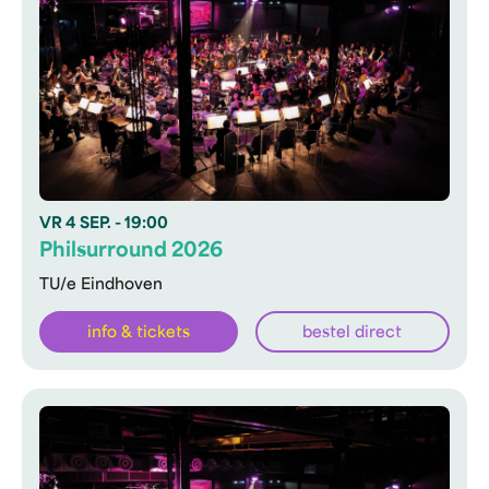
VR
4 SEP.
- 19:00
Philsurround 2026
TU/e Eindhoven
info & tickets
bestel direct