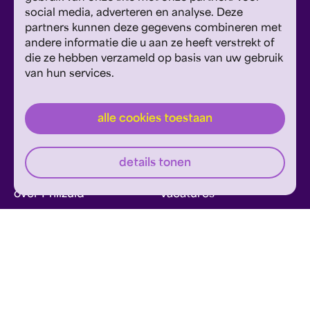
social media, adverteren en analyse. Deze
Vestiging Maastricht
partners kunnen deze gegevens combineren met
Sint Theresiaplein 11, 6213 CG Maastricht
andere informatie die u aan ze heeft verstrekt of
die ze hebben verzameld op basis van uw gebruik
E:
info@philzuid.nl
van hun services.
T:
088 1660 700
alle cookies toestaan
details tonen
over Philzuid
vacatures
wij danken
contact
Meld je aan voor de Philzuid nieuwsbrief en
ontvang concerttips en ons laatste nieuws.