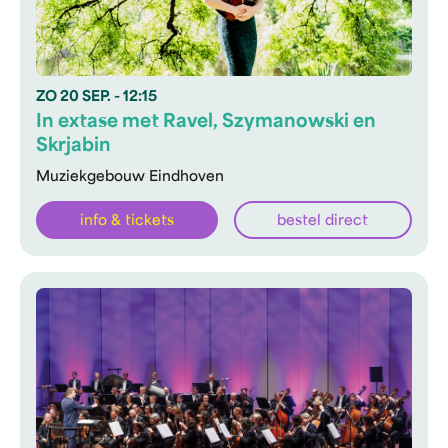
ZO
20 SEP.
- 12:15
In extase met Ravel, Szymanowski en
Skrjabin
Muziekgebouw Eindhoven
info & tickets
bestel direct