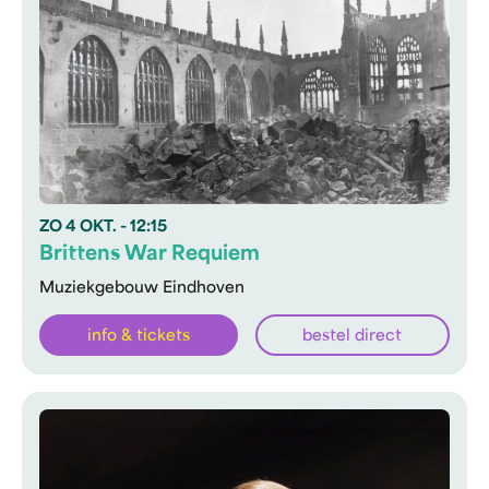
ZO
4 OKT.
- 12:15
Brittens War Requiem
Muziekgebouw Eindhoven
info & tickets
bestel direct