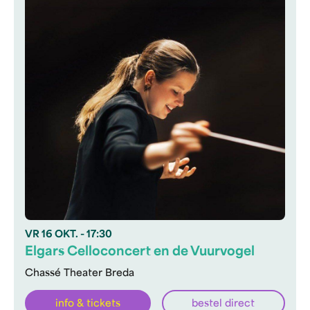
VR
16 OKT.
- 17:30
Elgars Celloconcert en de Vuurvogel
Chassé Theater Breda
info & tickets
bestel direct