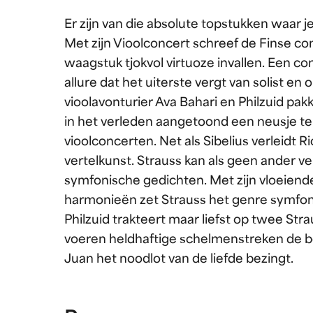
Er zijn van die absolute topstukken waar je
Met zijn Vioolconcert schreef de Finse c
waagstuk tjokvol virtuoze invallen. Een 
allure dat het uiterste vergt van solist e
vioolavonturier Ava Bahari en Philzuid pa
in het verleden aangetoond een neusje te 
vioolconcerten. Net als Sibelius verleidt 
vertelkunst. Strauss kan als geen ander v
symfonische gedichten. Met zijn vloeiende,
harmonieën zet Strauss het genre symfonis
Philzuid trakteert maar liefst op twee Stra
voeren heldhaftige schelmenstreken de bo
Juan het noodlot van de liefde bezingt.