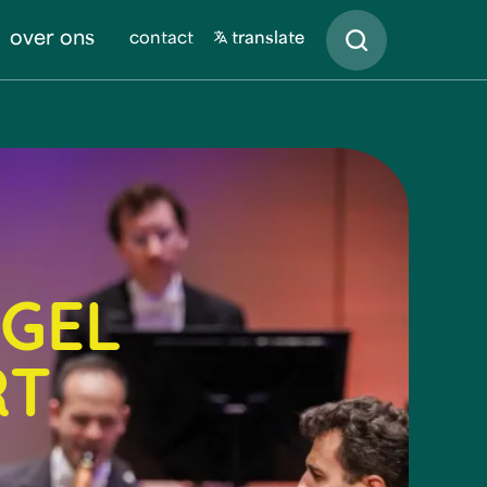
Zoeken
over ons
contact
translate
EGEL
RT