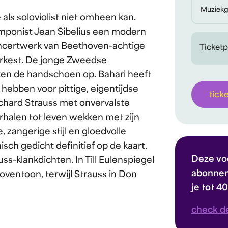
Muziekg
 als soloviolist niet omheen kan.
omponist Jean Sibelius een modern
concertwerk van Beethoven-achtige
Ticketp
n orkest. De jonge Zweedse
kken de handschoen op. Bahari heeft
hebben voor pittige, eigentijdse
tick
Richard Strauss met onvervalste
erhalen tot leven wekken met zijn
 zangerige stijl en gloedvolle
ch gedicht definitief op de kaart.
Deze voo
uss-klankdichten. In Till Eulenspiegel
abonnem
ventoon, terwijl Strauss in Don
je tot 4
check d