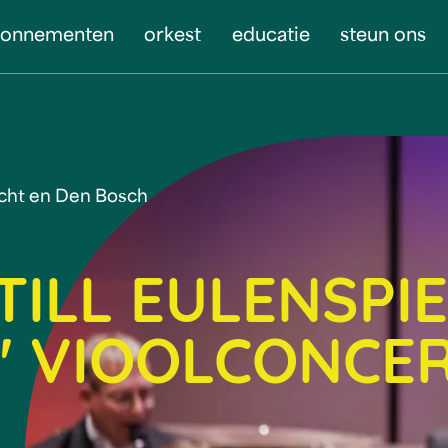
bonnementen
orkest
educatie
steun ons
icht en Den Bosch
TILL EULENSPI
S' VIOOLCONCE