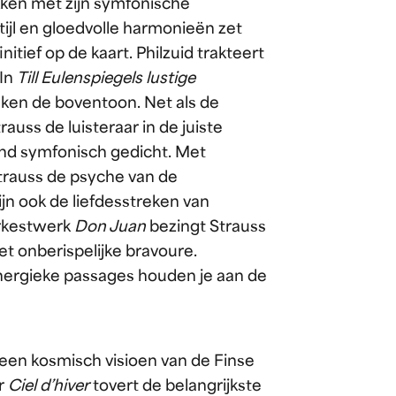
kken met zijn symfonische
tijl en gloedvolle harmonieën zet
itief op de kaart. Philzuid trakteert
 In
Till Eulenspiegels lustige
ken de boventoon. Net als de
rauss de luisteraar in de juiste
nd symfonisch gedicht. Met
Strauss de psyche van de
jn ook de liefdesstreken van
orkestwerk
Don Juan
bezingt Strauss
et onberispelijke bravoure.
ergieke passages houden je aan de
 een kosmisch visioen van de Finse
ar
Ciel d’hiver
tovert de belangrijkste