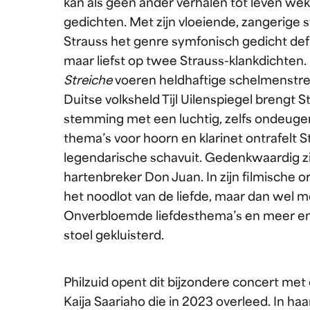
kan als geen ander verhalen tot leven we
gedichten. Met zijn vloeiende, zangerige s
Strauss het genre symfonisch gedicht defin
maar liefst op twee Strauss-klankdichten.
Streiche
voeren heldhaftige schelmenstre
Duitse volksheld Tijl Uilenspiegel brengt St
stemming met een luchtig, zelfs ondeuge
thema’s voor hoorn en klarinet ontrafelt 
legendarische schavuit. Gedenkwaardig zi
hartenbreker Don Juan. In zijn filmische 
het noodlot van de liefde, maar dan wel m
Onverbloemde liefdesthema’s en meer en
stoel gekluisterd.
Philzuid opent dit bijzondere concert met
Kaija Saariaho die in 2023 overleed. In ha