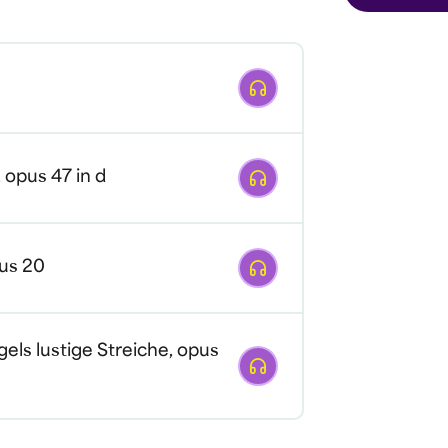
Afspelen
Afspelen
 opus 47 in d
Afspelen
us 20
egels lustige Streiche, opus
Afspelen