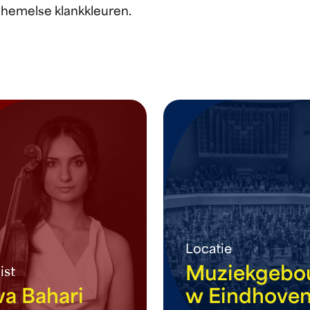
 hemelse klankkleuren.
Locatie
Muziekgebo
ist
va Bahari
w Eindhove