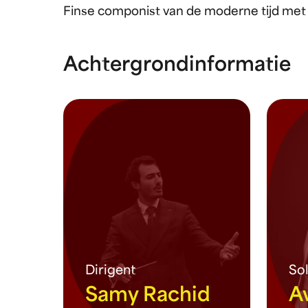
Finse componist van de moderne tijd met
Achtergrondinformatie
Dirigent
Sol
Samy Rachid
A