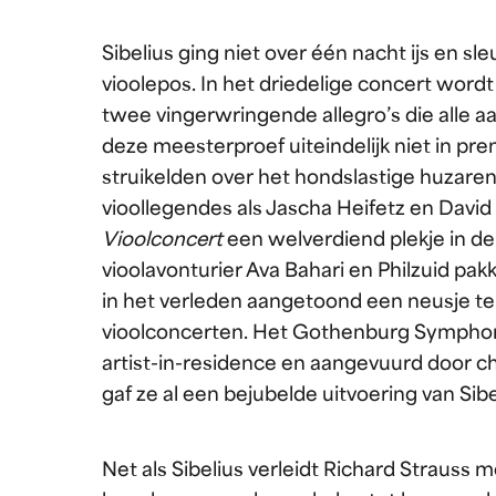
Sibelius ging niet over één nacht ijs en s
vioolepos. In het driedelige concert word
twee vingerwringende allegro’s die alle 
deze meesterproef uiteindelijk niet in pr
struikelden over het hondslastige huzaren
vioollegendes als Jascha Heifetz en David 
Vioolconcert
een welverdiend plekje in de
vioolavonturier Ava Bahari en Philzuid pa
in het verleden aangetoond een neusje te 
vioolconcerten. Het Gothenburg Symphon
artist-in-residence en aangevuurd door ch
gaf ze al een bejubelde uitvoering van Sib
Net als Sibelius verleidt Richard Strauss 