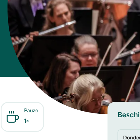
Pauze
Beschi
1×
Donder