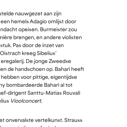
leutelde nauwgezet aan zijn
t een hemels Adagio omlijst door
aandacht opeisen. Burmeister zou
emière brengen, en andere violisten
stuk. Pas door de inzet van
Oistrach kreeg Sibelius’
 eregalerij. De jonge Zweedse
kken de handschoen op. Bahari heeft
hebben voor pittige, eigentijdse
y bombardeerde Bahari al tot
ef-dirigent Santtu-Matias Rouvali
elius
Vioolconcert.
met onvervalste vertelkunst. Strauss