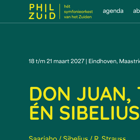
agenda
a
18 t/m 21 maart 2027 | Eindhoven, Maastr
DON JUAN, 
ÉN SIBELIU
Saariaho / Sibelius / R. Strauss