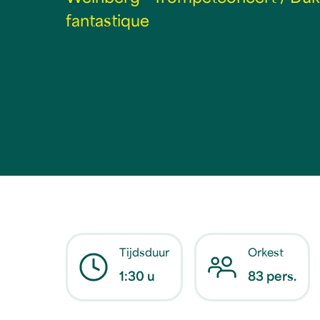
fantastique
Tijdsduur
Orkest
1:30 u
83 pers.