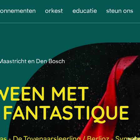
bonnementen
orkest
educatie
steun ons
Maastricht en Den Bosch
WEEN MET
 FANTASTIQUE
s - De Tovenaarsleerling / Berlioz - Symph