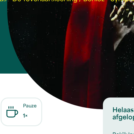
Pauze
Helaas,
1×
afgelo