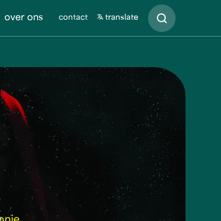
Zoeken
over ons
contact
translate
onie