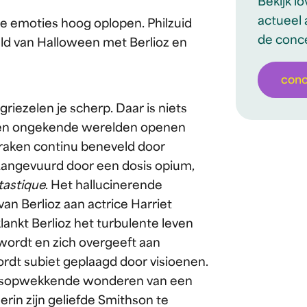
Bekijk l
actueel 
 de emoties hoog oplopen. Philzuid
de conc
ld van Halloween met Berlioz en
con
riezelen je scherp. Daar is niets
, en ongekende werelden openen
 raken continu beneveld door
 Aangevuurd door een dosis opium,
tastique
. Het hallucinerende
van Berlioz aan actrice Harriet
klankt Berlioz het turbulente leven
wordt en zich overgeeft aan
rdt subiet geplaagd door visioenen.
 roesopwekkende wonderen van een
erin zijn geliefde Smithson te