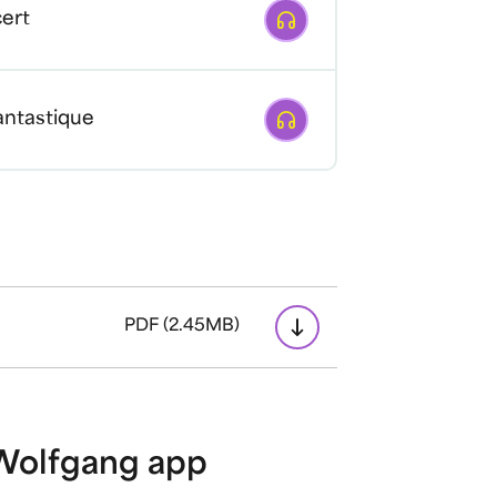
Afspelen
ert
Afspelen
antastique
PDF (2.45MB)
Wolfgang app