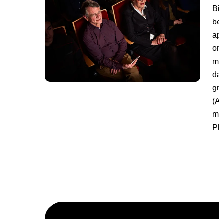
B
b
ap
o
m
d
gr
(
m
Ph