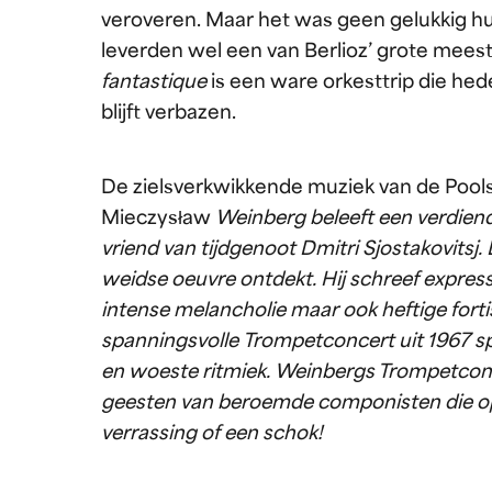
veroveren. Maar het was geen gelukkig huwe
leverden wel een van Berlioz’ grote mee
fantastique
is een ware orkesttrip die he
blijft verbazen.
De zielsverkwikkende muziek van de Pool
Mieczysław
Weinberg beleeft een verdien
vriend van tijdgenoot Dmitri Sjostakovit
weidse oeuvre ontdekt. Hij schreef express
intense melancholie maar ook heftige fortis
spanningsvolle Trompetconcert uit 1967 s
en woeste ritmiek. Weinbergs Trompetconce
geesten van beroemde componisten die o
verrassing of een schok!