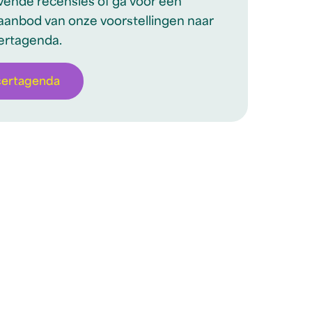
ovende recensies of ga voor een
aanbod van onze voorstellingen naar
ertagenda.
certagenda