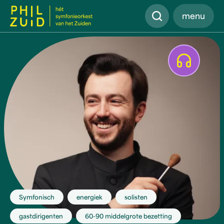
Zoeken
menu
Afspelen
Symfonisch
energiek
solisten
gastdirigenten
60-90 middelgrote bezetting