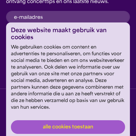
ontvang concerttips en ons laatste nieuws.
inschrijven
Deze website maakt gebruik van
cookies
Dit formulier wordt beschermd door reCAPTCHA en
We gebruiken cookies om content en
Google's
Privacyverklaring
en
Servicevoorwaarden
zijn
Geef om Philzuid en steun ons!
advertenties te personaliseren, om functies voor
van toepassing.
social media te bieden en om ons websiteverkeer
te analyseren. Ook delen we informatie over uw
steun ons
gebruik van onze site met onze partners voor
social media, adverteren en analyse. Deze
partners kunnen deze gegevens combineren met
andere informatie die u aan ze heeft verstrekt of
privacyverklaring
disclaimer
cookies wijzigen
die ze hebben verzameld op basis van uw gebruik
van hun services.
website door exitable
© philzuid
alle cookies toestaan