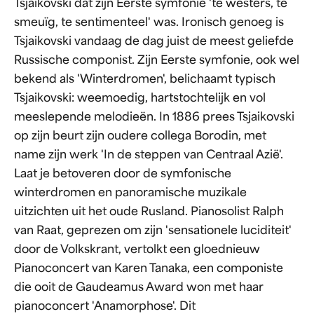
Tsjaikovski dat zijn Eerste symfonie 'te westers, te
smeuïg, te sentimenteel' was. Ironisch genoeg is
Tsjaikovski vandaag de dag juist de meest geliefde
Russische componist. Zijn Eerste symfonie, ook wel
bekend als 'Winterdromen', belichaamt typisch
Tsjaikovski: weemoedig, hartstochtelijk en vol
meeslepende melodieën. In 1886 prees Tsjaikovski
op zijn beurt zijn oudere collega Borodin, met
name zijn werk 'In de steppen van Centraal Azië'.
Laat je betoveren door de symfonische
winterdromen en panoramische muzikale
uitzichten uit het oude Rusland. Pianosolist Ralph
van Raat, geprezen om zijn 'sensationele luciditeit'
door de Volkskrant, vertolkt een gloednieuw
Pianoconcert van Karen Tanaka, een componiste
die ooit de Gaudeamus Award won met haar
pianoconcert 'Anamorphose'. Dit