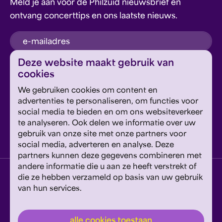
Meld je aan voor de Philzuid nieuwsbrief en
ontvang concerttips en ons laatste nieuws.
inschrijven
Deze website maakt gebruik van
cookies
Dit formulier wordt beschermd door reCAPTCHA en
We gebruiken cookies om content en
Google's
Privacyverklaring
en
Servicevoorwaarden
zijn
Geef om Philzuid en steun ons!
advertenties te personaliseren, om functies voor
van toepassing.
social media te bieden en om ons websiteverkeer
te analyseren. Ook delen we informatie over uw
steun ons
gebruik van onze site met onze partners voor
social media, adverteren en analyse. Deze
partners kunnen deze gegevens combineren met
andere informatie die u aan ze heeft verstrekt of
privacyverklaring
disclaimer
cookies wijzigen
die ze hebben verzameld op basis van uw gebruik
van hun services.
website door exitable
© philzuid
alle cookies toestaan