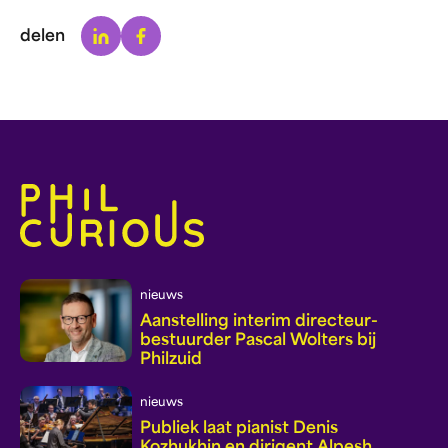
Linkedin
Facebook
delen
nieuws
Aanstelling interim directeur-
bestuurder Pascal Wolters bij
Philzuid
nieuws
Publiek laat pianist Denis
Kozhukhin en dirigent Alpesh