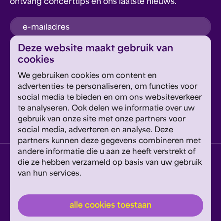
ontvang concerttips en ons laatste nieuws.
inschrijven
Deze website maakt gebruik van
cookies
Dit formulier wordt beschermd door reCAPTCHA en
We gebruiken cookies om content en
Google's
Privacyverklaring
en
Servicevoorwaarden
zijn
Geef om Philzuid en steun ons!
advertenties te personaliseren, om functies voor
van toepassing.
social media te bieden en om ons websiteverkeer
te analyseren. Ook delen we informatie over uw
steun ons
gebruik van onze site met onze partners voor
social media, adverteren en analyse. Deze
partners kunnen deze gegevens combineren met
andere informatie die u aan ze heeft verstrekt of
privacyverklaring
disclaimer
cookies wijzigen
die ze hebben verzameld op basis van uw gebruik
van hun services.
website door exitable
© philzuid
alle cookies toestaan