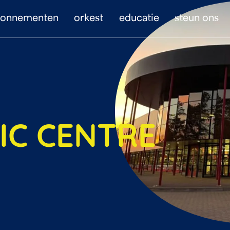
bonnementen
orkest
educatie
steun ons
IC CENTRE