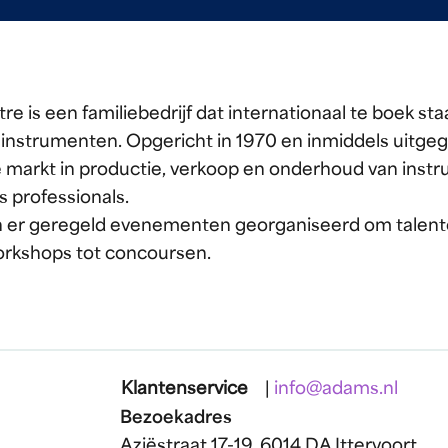
 is een familiebedrijf dat internationaal te boek staa
ginstrumenten. Opgericht in 1970 en inmiddels uitgeg
e markt in productie, verkoop en onderhoud van inst
 professionals.
 er geregeld evenementen georganiseerd om talento
orkshops tot concoursen.
Klantenservice
|
info@adams.nl
Bezoekadres
Aziëstraat 17-19, 6014 DA Ittervoort