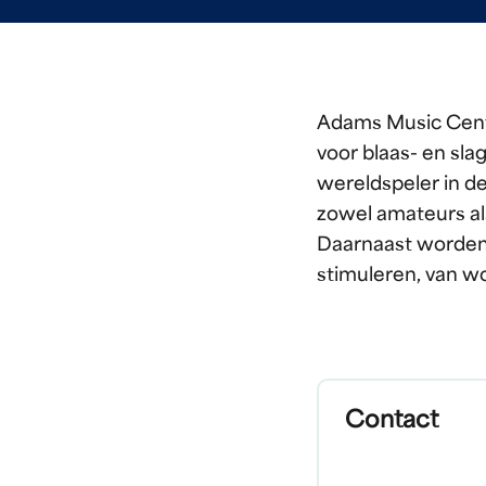
Adams Music Centre
voor blaas- en sla
wereldspeler in d
zowel amateurs als
Daarnaast worden
stimuleren, van w
Contact