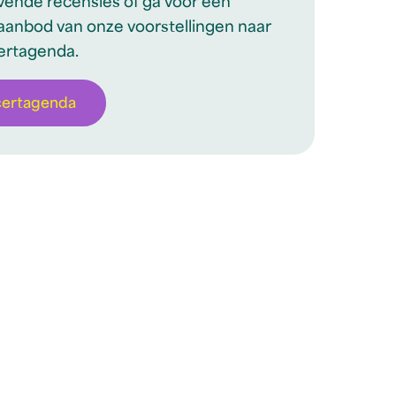
ovende recensies of ga voor een
aanbod van onze voorstellingen naar
ertagenda.
certagenda