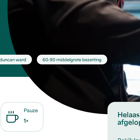
duncan ward
60-90 middelgrote bezetting
Pauze
Helaas,
1×
afgelo