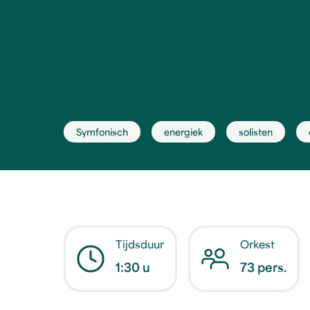
Symfonisch
energiek
solisten
Tijdsduur
Orkest
1:30 u
73 pers.