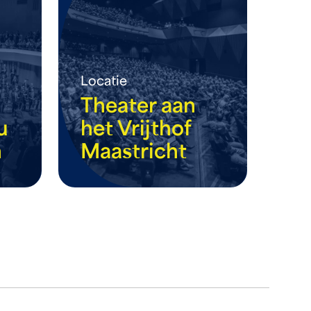
Locatie
Theater aan
u
het Vrijthof
n
Maastricht
meer info