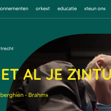
bonnementen
orkest
educatie
steun ons
Utrecht
ET AL JE ZINT
iberghien - Brahms