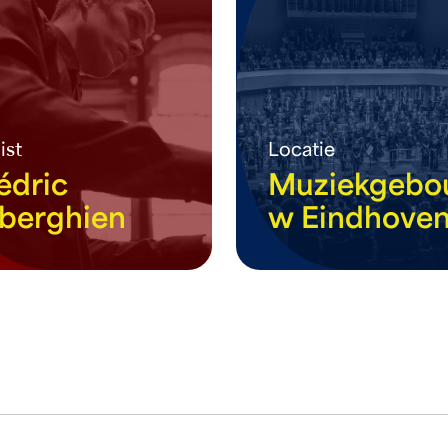
ist
Locatie
édric
Muziekgebo
iberghien
w Eindhove
eer info
meer info