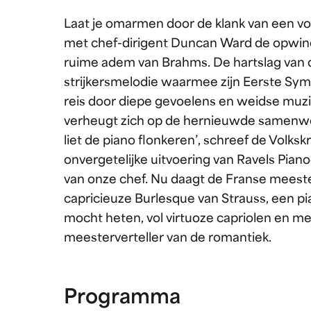
Laat je omarmen door de klank van een vo
met chef-dirigent Duncan Ward de opwin
ruime adem van Brahms. De hartslag van
strijkersmelodie waarmee zijn Eerste Symf
reis door diepe gevoelens en weidse muz
verheugt zich op de hernieuwde samenwer
liet de piano flonkeren’, schreef de Volk
onvergetelijke uitvoering van Ravels Pian
van onze chef. Nu daagt de Franse meester
capricieuze Burlesque van Strauss, een p
mocht heten, vol virtuoze capriolen en m
meesterverteller van de romantiek.
Programma