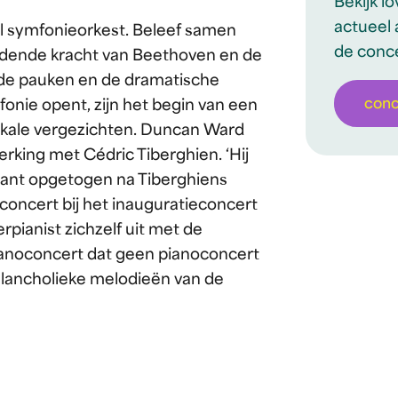
Bekijk l
actueel 
l symfonieorkest. Beleef samen
de conc
dende kracht van Beethoven en de
 de pauken en de dramatische
con
onie opent, zijn het begin van een
ikale vergezichten. Duncan Ward
king met Cédric Tiberghien. ‘Hij
skrant opgetogen na Tiberghiens
oconcert bij het inauguratieconcert
pianist zichzelf uit met de
ianoconcert dat geen pianoconcert
elancholieke melodieën van de