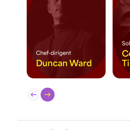
Sol
C
Chef-dirigent
Duncan Ward
T
meer info
m