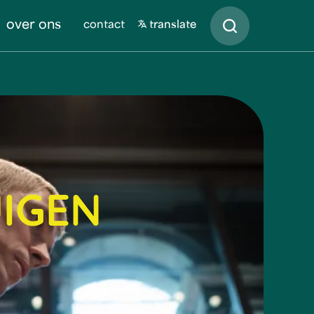
Zoeken
over ons
contact
translate
UIGEN