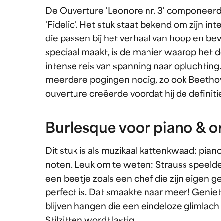
De Ouverture 'Leonore nr. 3' componeerd
'Fidelio'. Het stuk staat bekend om zijn i
die passen bij het verhaal van hoop en bevr
speciaal maakt, is de manier waarop het 
intense reis van spanning naar opluchti
meerdere pogingen nodig, zo ook Beethov
ouverture creëerde voordat hij de definitie
Burlesque voor piano & o
Dit stuk is als muzikaal kattenkwaad: pian
noten. Leuk om te weten: Strauss speelde z
een beetje zoals een chef die zijn eigen g
perfect is. Dat smaakte naar meer! Genie
blijven hangen die een eindeloze glimlach 
Stilzitten wordt lastig.