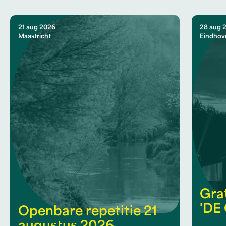
21 aug 2026
28 aug 
Maastricht
Eindhov
Gra
'DE
Openbare repetitie 21