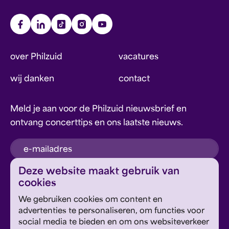
over Philzuid
vacatures
wij danken
contact
Meld je aan voor de Philzuid nieuwsbrief en
ontvang concerttips en ons laatste nieuws.
inschrijven
Deze website maakt gebruik van
cookies
Dit formulier wordt beschermd door reCAPTCHA en
We gebruiken cookies om content en
Google's
Privacyverklaring
en
Servicevoorwaarden
zijn
Geef om Philzuid en steun ons!
advertenties te personaliseren, om functies voor
van toepassing.
social media te bieden en om ons websiteverkeer