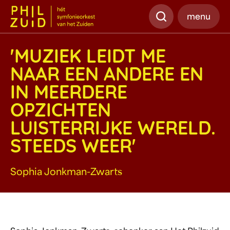
Zoeken
menu
'MUZIEK LEIDT ME
NAAR EEN ANDERE EN
IN MEERDERE
OPZICHTEN
LUISTERRIJKE WERELD.
STEEDS WEER'
Sophia Jonkman-Zwarts