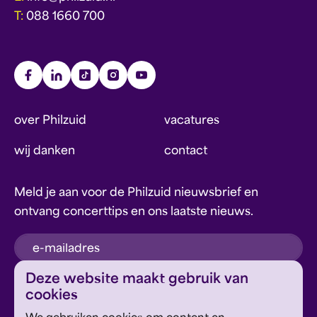
T:
088 1660 700
over Philzuid
vacatures
wij danken
contact
Meld je aan voor de Philzuid nieuwsbrief en
ontvang concerttips en ons laatste nieuws.
inschrijven
Deze website maakt gebruik van
cookies
Dit formulier wordt beschermd door reCAPTCHA en