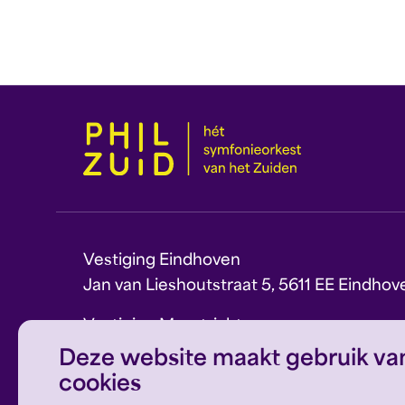
Vestiging Eindhoven
Jan van Lieshoutstraat 5, 5611 EE Eindhov
Vestiging Maastricht
Sint Theresiaplein 11, 6213 CG Maastricht
Deze website maakt gebruik va
cookies
E:
info@philzuid.nl