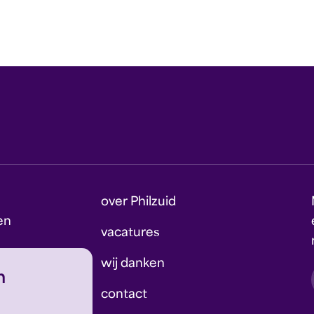
over Philzuid
en
vacatures
wij danken
n
contact