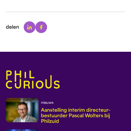
Linkedin
Facebook
delen
nieuws
Aanstelling interim directeur-
bestuurder Pascal Wolters bij
Philzuid