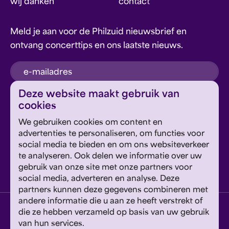
wij danken
contact
Meld je aan voor de Philzuid nieuwsbrief en
ontvang concerttips en ons laatste nieuws.
inschrijven
Deze website maakt gebruik van
cookies
Dit formulier wordt beschermd door reCAPTCHA en
We gebruiken cookies om content en
Google's
Privacyverklaring
en
Servicevoorwaarden
zijn
Geef om Philzuid en steun ons!
advertenties te personaliseren, om functies voor
van toepassing.
social media te bieden en om ons websiteverkeer
te analyseren. Ook delen we informatie over uw
steun ons
gebruik van onze site met onze partners voor
social media, adverteren en analyse. Deze
partners kunnen deze gegevens combineren met
andere informatie die u aan ze heeft verstrekt of
privacyverklaring
disclaimer
cookies wijzigen
die ze hebben verzameld op basis van uw gebruik
van hun services.
website door exitable