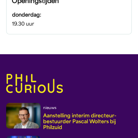
Openingstijden
donderdag:
19.30 uur
nieuws
Aanstelling interim directeur-
bestuurder Pascal Wolters bij
Philzuid