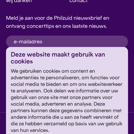
wij danken
contact
Meld je aan voor de Philzuid nieuwsbrief en
ontvang concerttips en ons laatste nieuws.
inschrijven
Deze website maakt gebruik van
cookies
Dit formulier wordt beschermd door reCAPTCHA en
We gebruiken cookies om content en
Google's
Privacyverklaring
en
Servicevoorwaarden
zijn
Geef om Philzuid en steun ons!
advertenties te personaliseren, om functies voor
van toepassing.
social media te bieden en om ons websiteverkeer
te analyseren. Ook delen we informatie over uw
steun ons
gebruik van onze site met onze partners voor
social media, adverteren en analyse. Deze
partners kunnen deze gegevens combineren met
andere informatie die u aan ze heeft verstrekt of
privacyverklaring
disclaimer
cookies wijzigen
die ze hebben verzameld op basis van uw gebruik
van hun services.
website door exitable