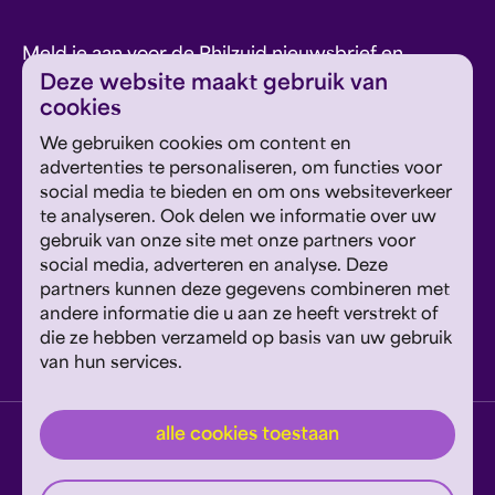
Meld je aan voor de Philzuid nieuwsbrief en
Deze website maakt gebruik van
ontvang concerttips en ons laatste nieuws.
cookies
We gebruiken cookies om content en
advertenties te personaliseren, om functies voor
inschrijven
social media te bieden en om ons websiteverkeer
te analyseren. Ook delen we informatie over uw
Dit formulier wordt beschermd door reCAPTCHA en
gebruik van onze site met onze partners voor
Google's
Privacyverklaring
en
Servicevoorwaarden
zijn
social media, adverteren en analyse. Deze
Geef om Philzuid en steun ons!
van toepassing.
partners kunnen deze gegevens combineren met
andere informatie die u aan ze heeft verstrekt of
steun ons
die ze hebben verzameld op basis van uw gebruik
van hun services.
privacyverklaring
disclaimer
cookies wijzigen
alle cookies toestaan
website door exitable