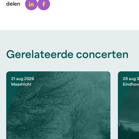
Linkedin
Facebook
delen
Gerelateerde concerten
21 aug 2026
28 aug 
Maastricht
Eindhov