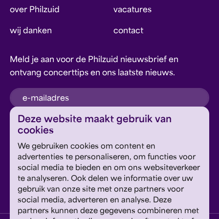
over Philzuid
vacatures
wij danken
contact
Meld je aan voor de Philzuid nieuwsbrief en
ontvang concerttips en ons laatste nieuws.
inschrijven
Deze website maakt gebruik van
cookies
Dit formulier wordt beschermd door reCAPTCHA en
We gebruiken cookies om content en
Google's
Privacyverklaring
en
Servicevoorwaarden
zijn
Geef om Philzuid en steun ons!
advertenties te personaliseren, om functies voor
van toepassing.
social media te bieden en om ons websiteverkeer
te analyseren. Ook delen we informatie over uw
steun ons
gebruik van onze site met onze partners voor
social media, adverteren en analyse. Deze
partners kunnen deze gegevens combineren met