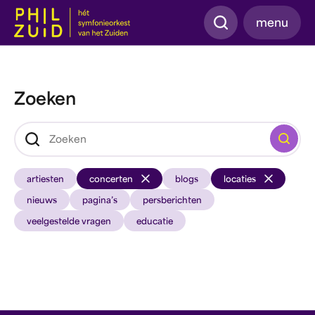
Zoeken
menu
Zoeken
Zoeken
artiesten
concerten
blogs
locaties
nieuws
pagina’s
persberichten
veelgestelde vragen
educatie