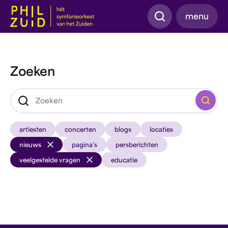
Zoeken
menu
Zoeken
Zoeken
artiesten
concerten
blogs
locaties
nieuws
pagina’s
persberichten
veelgestelde vragen
educatie