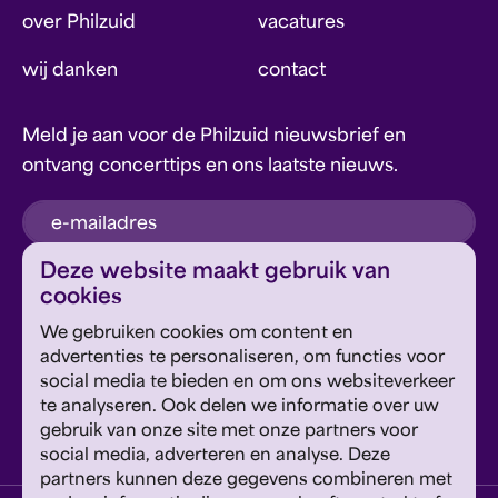
over Philzuid
vacatures
wij danken
contact
Meld je aan voor de Philzuid nieuwsbrief en
ontvang concerttips en ons laatste nieuws.
inschrijven
Deze website maakt gebruik van
cookies
Dit formulier wordt beschermd door reCAPTCHA en
We gebruiken cookies om content en
Google's
Privacyverklaring
en
Servicevoorwaarden
zijn
Geef om Philzuid en steun ons!
advertenties te personaliseren, om functies voor
van toepassing.
social media te bieden en om ons websiteverkeer
te analyseren. Ook delen we informatie over uw
steun ons
gebruik van onze site met onze partners voor
social media, adverteren en analyse. Deze
partners kunnen deze gegevens combineren met