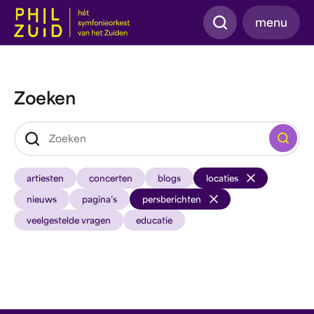
Zoeken
menu
Zoeken
Zoeken
artiesten
concerten
blogs
locaties
nieuws
pagina’s
persberichten
veelgestelde vragen
educatie