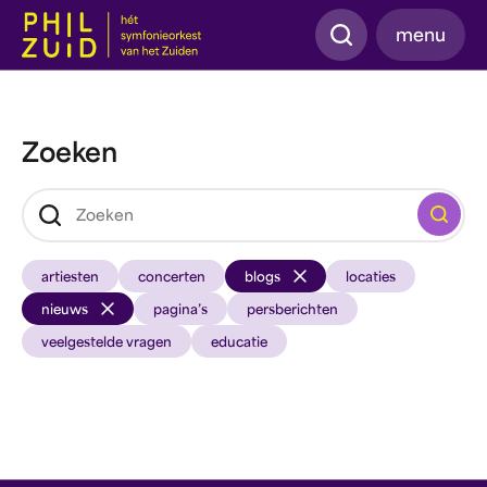
Zoeken
menu
Zoeken
Zoeken
artiesten
concerten
blogs
locaties
nieuws
pagina’s
persberichten
veelgestelde vragen
educatie