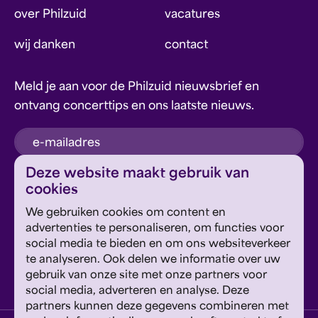
over Philzuid
vacatures
wij danken
contact
Meld je aan voor de Philzuid nieuwsbrief en
ontvang concerttips en ons laatste nieuws.
inschrijven
Deze website maakt gebruik van
cookies
Dit formulier wordt beschermd door reCAPTCHA en
We gebruiken cookies om content en
Google's
Privacyverklaring
en
Servicevoorwaarden
zijn
Geef om Philzuid en steun ons!
advertenties te personaliseren, om functies voor
van toepassing.
social media te bieden en om ons websiteverkeer
te analyseren. Ook delen we informatie over uw
steun ons
gebruik van onze site met onze partners voor
social media, adverteren en analyse. Deze
partners kunnen deze gegevens combineren met