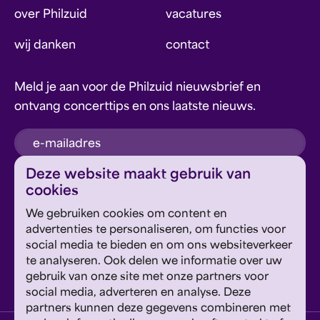
over Philzuid
vacatures
wij danken
contact
Meld je aan voor de Philzuid nieuwsbrief en
ontvang concerttips en ons laatste nieuws.
inschrijven
Deze website maakt gebruik van
cookies
Dit formulier wordt beschermd door reCAPTCHA en
We gebruiken cookies om content en
Google's
Privacyverklaring
en
Servicevoorwaarden
zijn
Geef om Philzuid en steun ons!
advertenties te personaliseren, om functies voor
van toepassing.
social media te bieden en om ons websiteverkeer
te analyseren. Ook delen we informatie over uw
steun ons
gebruik van onze site met onze partners voor
social media, adverteren en analyse. Deze
partners kunnen deze gegevens combineren met