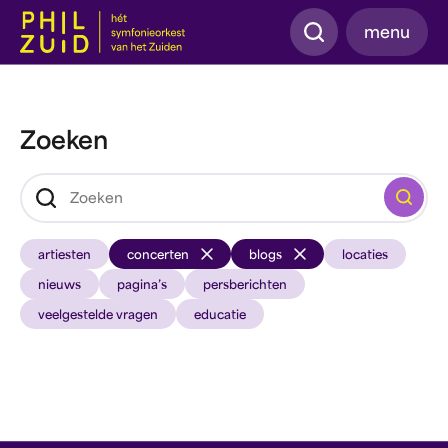
Zoeken
menu
Zoeken
Zoeken
artiesten
concerten
blogs
locaties
nieuws
pagina’s
persberichten
veelgestelde vragen
educatie