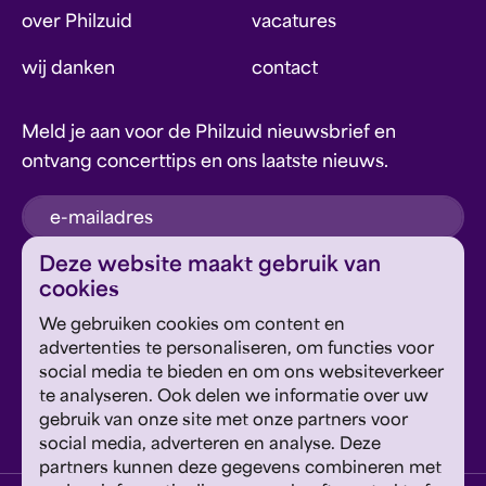
over Philzuid
vacatures
wij danken
contact
Meld je aan voor de Philzuid nieuwsbrief en
ontvang concerttips en ons laatste nieuws.
inschrijven
Deze website maakt gebruik van
cookies
Dit formulier wordt beschermd door reCAPTCHA en
We gebruiken cookies om content en
Google's
Privacyverklaring
en
Servicevoorwaarden
zijn
Geef om Philzuid en steun ons!
advertenties te personaliseren, om functies voor
van toepassing.
social media te bieden en om ons websiteverkeer
te analyseren. Ook delen we informatie over uw
steun ons
gebruik van onze site met onze partners voor
social media, adverteren en analyse. Deze
partners kunnen deze gegevens combineren met