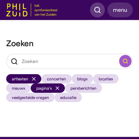
Zoeken
menu
Zoeken
Zoeken
artiesten
concerten
blogs
locaties
nieuws
pagina’s
persberichten
veelgestelde vragen
educatie