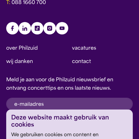
T:
088 1660 700
over Philzuid
vacatures
wij danken
contact
Meld je aan voor de Philzuid nieuwsbrief en
ontvang concerttips en ons laatste nieuws.
inschrijven
Deze website maakt gebruik van
cookies
Dit formulier wordt beschermd door reCAPTCHA en
We gebruiken cookies om content en
Google's
Privacyverklaring
en
Servicevoorwaarden
zijn