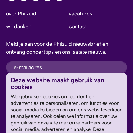
over Philzuid
vacatures
wij danken
contact
Meld je aan voor de Philzuid nieuwsbrief en
ontvang concerttips en ons laatste nieuws.
inschrijven
Deze website maakt gebruik van
cookies
Dit formulier wordt beschermd door reCAPTCHA en
We gebruiken cookies om content en
Google's
Privacyverklaring
en
Servicevoorwaarden
zijn
Geef om Philzuid en steun ons!
advertenties te personaliseren, om functies voor
van toepassing.
social media te bieden en om ons websiteverkeer
te analyseren. Ook delen we informatie over uw
steun ons
gebruik van onze site met onze partners voor
social media, adverteren en analyse. Deze