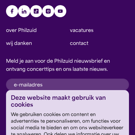
over Philzuid
vacatures
wij danken
contact
Meld je aan voor de Philzuid nieuwsbrief en
ontvang concerttips en ons laatste nieuws.
inschrijven
Deze website maakt gebruik van
cookies
Dit formulier wordt beschermd door reCAPTCHA en
We gebruiken cookies om content en
Google's
Privacyverklaring
en
Servicevoorwaarden
zijn
Geef om Philzuid en steun ons!
advertenties te personaliseren, om functies voor
van toepassing.
social media te bieden en om ons websiteverkeer
te analyseren. Ook delen we informatie over uw