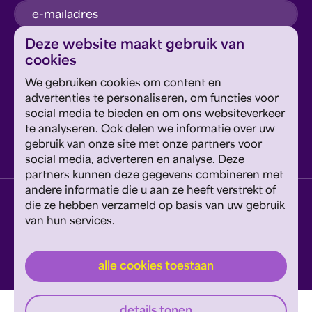
inschrijven
Deze website maakt gebruik van
cookies
Dit formulier wordt beschermd door reCAPTCHA en
We gebruiken cookies om content en
Google's
Privacyverklaring
en
Servicevoorwaarden
zijn
Geef om Philzuid en steun ons!
advertenties te personaliseren, om functies voor
van toepassing.
social media te bieden en om ons websiteverkeer
te analyseren. Ook delen we informatie over uw
steun ons
gebruik van onze site met onze partners voor
social media, adverteren en analyse. Deze
partners kunnen deze gegevens combineren met
andere informatie die u aan ze heeft verstrekt of
privacyverklaring
disclaimer
cookies wijzigen
die ze hebben verzameld op basis van uw gebruik
van hun services.
website door exitable
© philzuid
alle cookies toestaan
details tonen