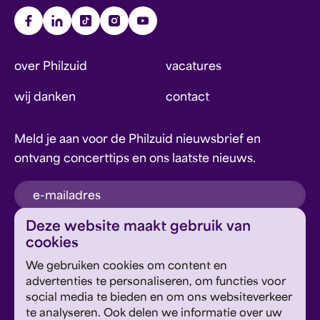
over Philzuid
vacatures
wij danken
contact
Meld je aan voor de Philzuid nieuwsbrief en
ontvang concerttips en ons laatste nieuws.
inschrijven
Deze website maakt gebruik van
cookies
Dit formulier wordt beschermd door reCAPTCHA en
We gebruiken cookies om content en
Google's
Privacyverklaring
en
Servicevoorwaarden
zijn
Geef om Philzuid en steun ons!
advertenties te personaliseren, om functies voor
van toepassing.
social media te bieden en om ons websiteverkeer
te analyseren. Ook delen we informatie over uw
steun ons