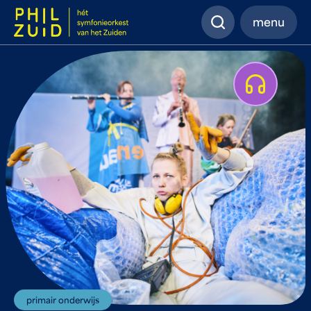
Zoeken
menu
Afspelen
primair onderwijs