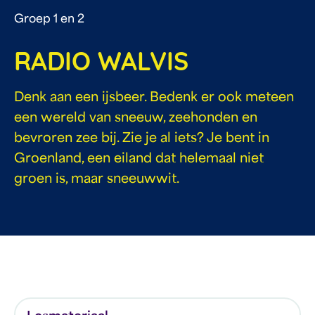
Groep 1 en 2
RADIO WALVIS
Denk aan een ijsbeer. Bedenk er ook meteen
een wereld van sneeuw, zeehonden en
bevroren zee bij. Zie je al iets? Je bent in
Groenland, een eiland dat helemaal niet
groen is, maar sneeuwwit.