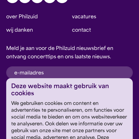
over Philzuid
vacatures
wij danken
contact
Meld je aan voor de Philzuid nieuwsbrief en
ontvang concerttips en ons laatste nieuws.
inschrijven
Deze website maakt gebruik van
cookies
Dit formulier wordt beschermd door reCAPTCHA en
We gebruiken cookies om content en
Google's
Privacyverklaring
en
Servicevoorwaarden
zijn
Geef om Philzuid en steun ons!
advertenties te personaliseren, om functies voor
van toepassing.
social media te bieden en om ons websiteverkeer
te analyseren. Ook delen we informatie over uw
steun ons
gebruik van onze site met onze partners voor
social media, adverteren en analyse. Deze