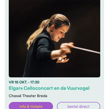
VR
16 OKT.
- 17:30
Elgars Celloconcert en de Vuurvogel
Chassé Theater Breda
info & tickets
bestel direct