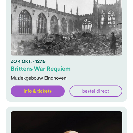
ZO
4 OKT.
- 12:15
Brittens War Requiem
Muziekgebouw Eindhoven
info & tickets
bestel direct