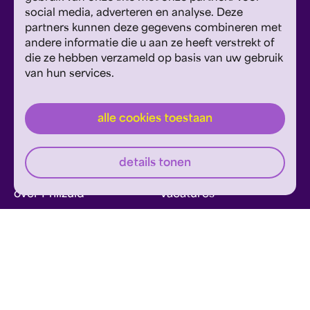
social media, adverteren en analyse. Deze
Vestiging Maastricht
partners kunnen deze gegevens combineren met
Sint Theresiaplein 11, 6213 CG Maastricht
andere informatie die u aan ze heeft verstrekt of
die ze hebben verzameld op basis van uw gebruik
E:
info@philzuid.nl
van hun services.
T:
088 1660 700
alle cookies toestaan
details tonen
over Philzuid
vacatures
wij danken
contact
Meld je aan voor de Philzuid nieuwsbrief en
ontvang concerttips en ons laatste nieuws.