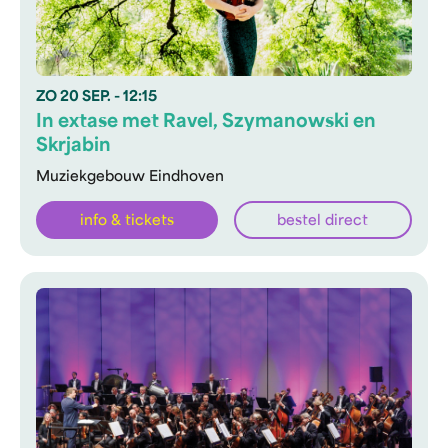
ZO
20 SEP.
- 12:15
In extase met Ravel, Szymanowski en
Skrjabin
Muziekgebouw Eindhoven
info & tickets
bestel direct