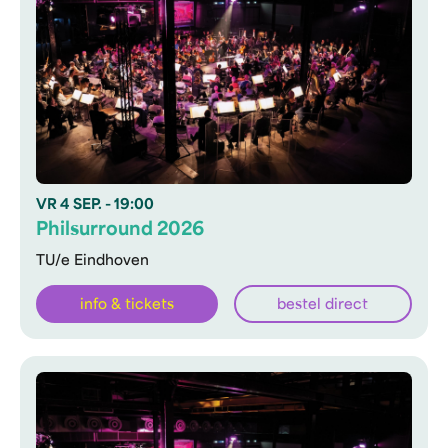
VR
4 SEP.
- 19:00
Philsurround 2026
TU/e Eindhoven
info & tickets
bestel direct