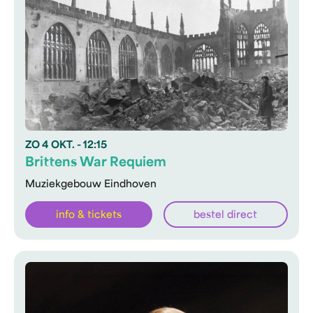
ZO
4 OKT.
- 12:15
Brittens War Requiem
Muziekgebouw Eindhoven
info & tickets
bestel direct