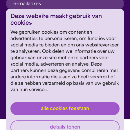
inschrijven
Deze website maakt gebruik van
cookies
Dit formulier wordt beschermd door reCAPTCHA en
We gebruiken cookies om content en
Google's
Privacyverklaring
en
Servicevoorwaarden
zijn
Geef om Philzuid en steun ons!
advertenties te personaliseren, om functies voor
van toepassing.
social media te bieden en om ons websiteverkeer
te analyseren. Ook delen we informatie over uw
steun ons
gebruik van onze site met onze partners voor
social media, adverteren en analyse. Deze
partners kunnen deze gegevens combineren met
andere informatie die u aan ze heeft verstrekt of
privacyverklaring
disclaimer
cookies wijzigen
die ze hebben verzameld op basis van uw gebruik
van hun services.
website door exitable
© philzuid
alle cookies toestaan
details tonen