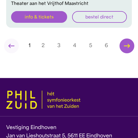
Theater aan het Vrijthof Maastricht
info & tickets
bestel direct
1
2
3
4
5
6
Vestiging Eindhoven
Jan van Lieshoutstraat 5, 5611 EE Eindhoven