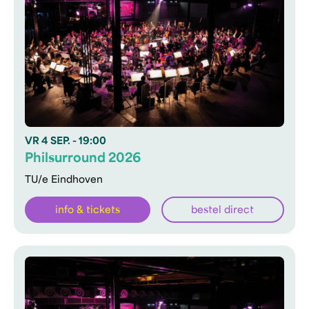
VR
4 SEP.
- 19:00
Philsurround 2026
TU/e Eindhoven
info & tickets
bestel direct