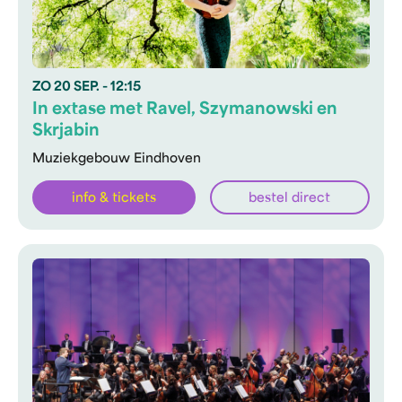
ZO
20 SEP.
- 12:15
In extase met Ravel, Szymanowski en
Skrjabin
Muziekgebouw Eindhoven
info & tickets
bestel direct