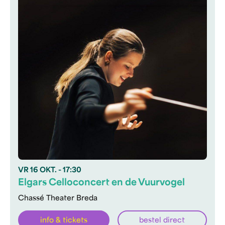
VR
16 OKT.
- 17:30
Elgars Celloconcert en de Vuurvogel
Chassé Theater Breda
info & tickets
bestel direct