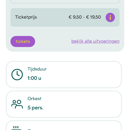
Info
Ticketprijs
€ 9,50 - € 19,50
bekijk alle uitvoeringen
tickets
Tijdsduur
1:00 u
Orkest
5 pers.