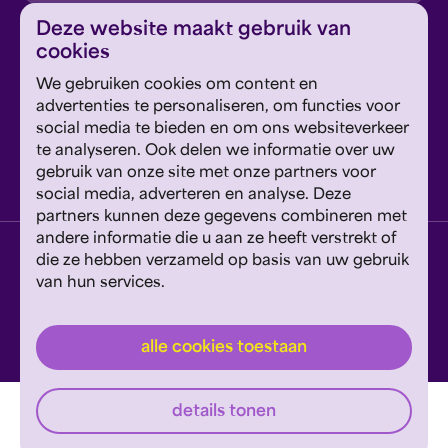
inschrijven
Deze website maakt gebruik van
cookies
Dit formulier wordt beschermd door reCAPTCHA en
We gebruiken cookies om content en
Google's
Privacyverklaring
en
Servicevoorwaarden
zijn
Geef om Philzuid en steun ons!
advertenties te personaliseren, om functies voor
van toepassing.
social media te bieden en om ons websiteverkeer
te analyseren. Ook delen we informatie over uw
steun ons
gebruik van onze site met onze partners voor
social media, adverteren en analyse. Deze
partners kunnen deze gegevens combineren met
andere informatie die u aan ze heeft verstrekt of
privacyverklaring
disclaimer
cookies wijzigen
die ze hebben verzameld op basis van uw gebruik
van hun services.
website door exitable
© philzuid
alle cookies toestaan
details tonen