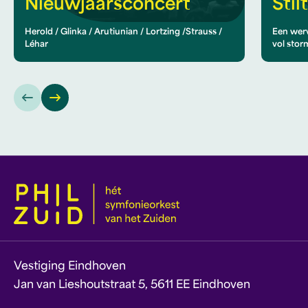
Nieuwjaarsconcert
Stil
Herold / Glinka / Arutiunian / Lortzing /Strauss /
Een werv
Léhar
vol stor
Vestiging Eindhoven
Jan van Lieshoutstraat 5, 5611 EE Eindhoven