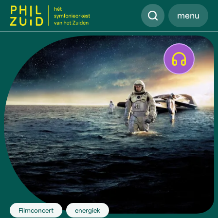
Zoeken
menu
Afspelen
Filmconcert
energiek