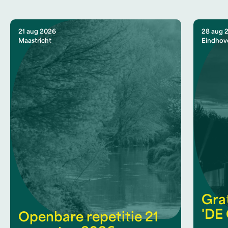
21 aug 2026
28 aug 
Maastricht
Eindhov
Gra
'DE
Openbare repetitie 21