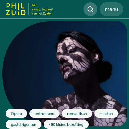
Zoeken
menu
Opera
ontroerend
romantisch
solisten
gastdirigenten
<60 kleine bezetting