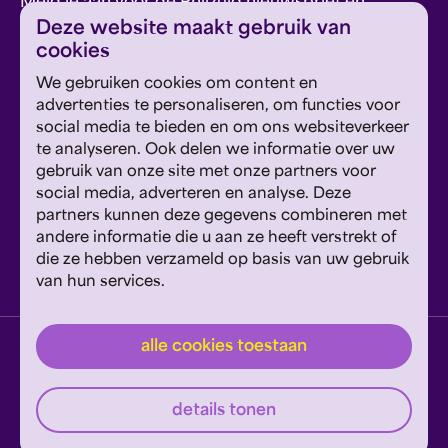
Meld je aan voor de Philzuid nieuwsbrief en
Deze website maakt gebruik van
ontvang concerttips en ons laatste nieuws.
cookies
We gebruiken cookies om content en
advertenties te personaliseren, om functies voor
inschrijven
social media te bieden en om ons websiteverkeer
te analyseren. Ook delen we informatie over uw
Dit formulier wordt beschermd door reCAPTCHA en
gebruik van onze site met onze partners voor
Google's
Privacyverklaring
en
Servicevoorwaarden
zijn
social media, adverteren en analyse. Deze
Geef om Philzuid en steun ons!
van toepassing.
partners kunnen deze gegevens combineren met
andere informatie die u aan ze heeft verstrekt of
steun ons
die ze hebben verzameld op basis van uw gebruik
van hun services.
privacyverklaring
disclaimer
cookies wijzigen
alle cookies toestaan
website door exitable
details tonen
© philzuid