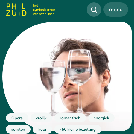
Zoeken
menu
Opera
vrolijk
romantisch
energiek
solisten
koor
<60 kleine bezetting