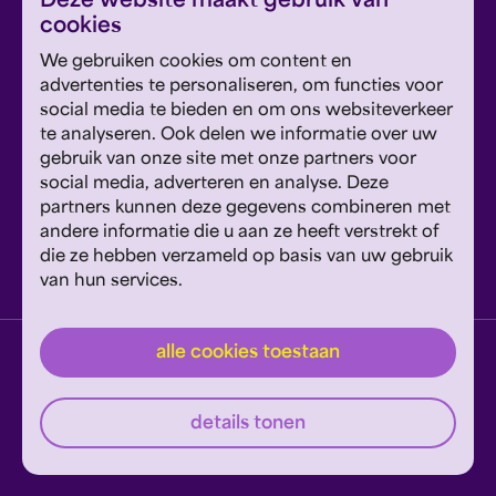
Deze website maakt gebruik van
ontvang concerttips en ons laatste nieuws.
cookies
We gebruiken cookies om content en
advertenties te personaliseren, om functies voor
inschrijven
social media te bieden en om ons websiteverkeer
te analyseren. Ook delen we informatie over uw
Dit formulier wordt beschermd door reCAPTCHA en
gebruik van onze site met onze partners voor
Google's
Privacyverklaring
en
Servicevoorwaarden
zijn
social media, adverteren en analyse. Deze
Geef om Philzuid en steun ons!
van toepassing.
partners kunnen deze gegevens combineren met
andere informatie die u aan ze heeft verstrekt of
steun ons
die ze hebben verzameld op basis van uw gebruik
van hun services.
privacyverklaring
disclaimer
cookies wijzigen
alle cookies toestaan
website door exitable
details tonen
© philzuid