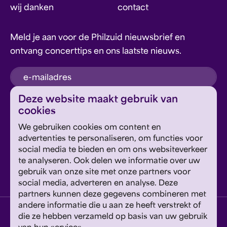
wij danken
contact
Meld je aan voor de Philzuid nieuwsbrief en
ontvang concerttips en ons laatste nieuws.
inschrijven
Deze website maakt gebruik van
cookies
Dit formulier wordt beschermd door reCAPTCHA en
We gebruiken cookies om content en
Google's
Privacyverklaring
en
Servicevoorwaarden
zijn
Geef om Philzuid en steun ons!
advertenties te personaliseren, om functies voor
van toepassing.
social media te bieden en om ons websiteverkeer
te analyseren. Ook delen we informatie over uw
steun ons
gebruik van onze site met onze partners voor
social media, adverteren en analyse. Deze
partners kunnen deze gegevens combineren met
andere informatie die u aan ze heeft verstrekt of
privacyverklaring
disclaimer
cookies wijzigen
die ze hebben verzameld op basis van uw gebruik