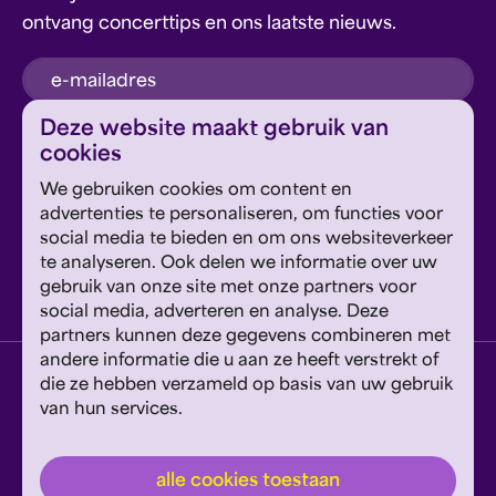
ontvang concerttips en ons laatste nieuws.
inschrijven
Deze website maakt gebruik van
cookies
Dit formulier wordt beschermd door reCAPTCHA en
We gebruiken cookies om content en
Google's
Privacyverklaring
en
Servicevoorwaarden
zijn
Geef om Philzuid en steun ons!
advertenties te personaliseren, om functies voor
van toepassing.
social media te bieden en om ons websiteverkeer
te analyseren. Ook delen we informatie over uw
steun ons
gebruik van onze site met onze partners voor
social media, adverteren en analyse. Deze
partners kunnen deze gegevens combineren met
andere informatie die u aan ze heeft verstrekt of
privacyverklaring
disclaimer
cookies wijzigen
die ze hebben verzameld op basis van uw gebruik
van hun services.
website door exitable
© philzuid
alle cookies toestaan