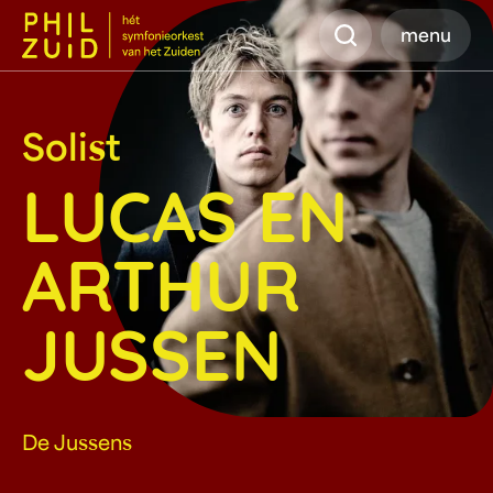
Zoeken
menu
Solist
LUCAS EN
ARTHUR
JUSSEN
De Jussens