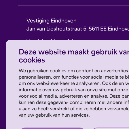
Vestiging Eindhoven
Jan van Lieshoutstraat 5, 5611 EE Eindhov
Vestiging Maastricht
Sint Theresiaplein 11, 6213 CG Maastricht
Deze website maakt gebruik va
cookies
E:
info@philzuid.nl
T:
088 1660 700
We gebruiken cookies om content en advertenties
personaliseren, om functies voor social media te b
om ons websiteverkeer te analyseren. Ook delen 
informatie over uw gebruik van onze site met onze
voor social media, adverteren en analyse. Deze par
kunnen deze gegevens combineren met andere inf
u aan ze heeft verstrekt of die ze hebben verzamel
van uw gebruik van hun services.
privacyverklaring
disclaimer
cookies wijzigen