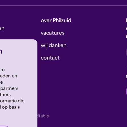
over Philzuid
en
vacatures
wij danken
n
contact
 te
ieden en
we
 partners
tners
ormatie die
d op basis
website door exitable