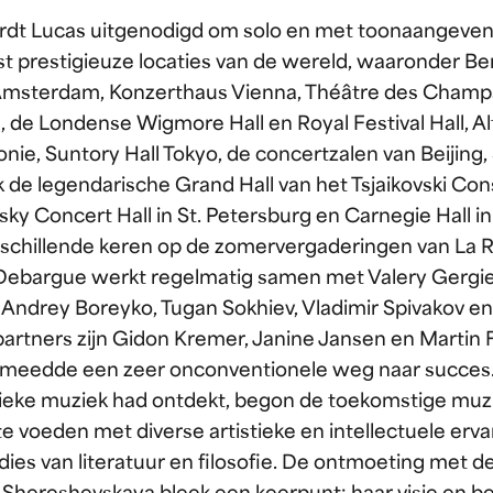
dt Lucas uitgenodigd om solo en met toonaangeven
t prestigieuze locaties van de wereld, waaronder Ber
sterdam, Konzerthaus Vienna, Théâtre des Champs
, de Londense Wigmore Hall en Royal Festival Hall, Al
ie, Suntory Hall Tokyo, de concertzalen van Beijing, 
jk de legendarische Grand Hall van het Tsjaikovski Co
ky Concert Hall in St. Petersburg en Carnegie Hall in
schillende keren op de zomervergaderingen van La 
 Debargue werkt regelmatig samen met Valery Gergiev
 Andrey Boreyko, Tugan Sokhiev, Vladimir Spivakov en 
artners zijn Gidon Kremer, Janine Jansen en Martin F
smeedde een zeer onconventionele weg naar succes. 
assieke muziek had ontdekt, begon de toekomstige muzi
e voeden met diverse artistieke en intellectuele erv
ies van literatuur en filosofie. De ontmoeting met d