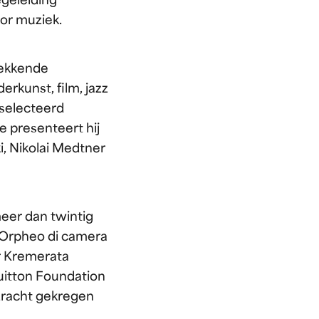
egeleiding
oor muziek.
wekkende
derkunst, film, jazz
eselecteerd
e presenteert hij
, Nikolai Medtner
meer dan twintig
Orpheo di camera
or Kremerata
Vuitton Foundation
pdracht gekregen