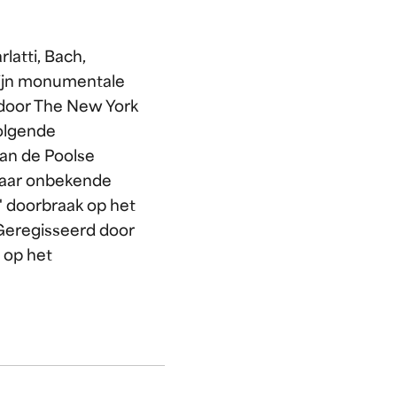
latti, Bach,
Zijn monumentale
n door The New York
volgende
aan de Poolse
maar onbekende
 doorbraak op het
 Geregisseerd door
 op het