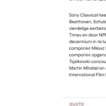
Sony Classical hee
Beethoven, Schube
vierdelige eerbeto
Times en door NPR
decennium in te lu
componist Miłosz
componist opgeno
Tsjaikovski-conco
Martin Mirabel en
International Film F
quote