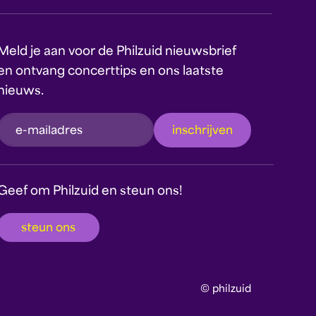
Meld je aan voor de Philzuid nieuwsbrief
en ontvang concerttips en ons laatste
nieuws.
inschrijven
Dit formulier wordt beschermd door reCAPTCHA
en Google's
Privacyverklaring
en
Geef om Philzuid en steun ons!
Servicevoorwaarden
zijn van toepassing.
steun ons
© philzuid