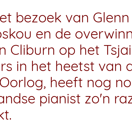
het bezoek van Glenn
skou en de overwinn
 Cliburn op het Tsjai
s in het heetst van 
Oorlog, heeft nog no
andse pianist zo'n raz
kt.