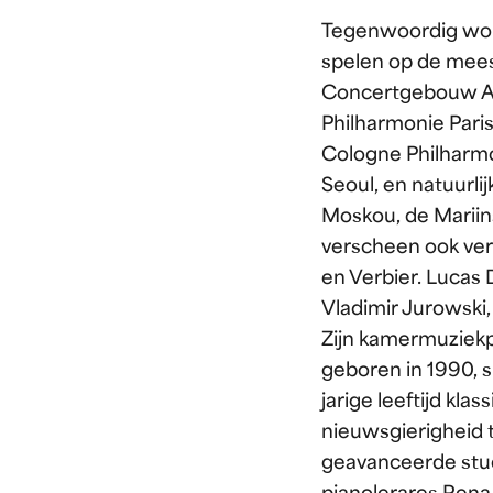
Tegenwoordig wor
spelen op de mees
Concertgebouw Am
Philharmonie Paris
Cologne Philharmon
Seoul, en natuurli
Moskou, de Mariins
verscheen ook ver
en Verbier. Lucas
Vladimir Jurowski,
Zijn kamermuziekp
geboren in 1990, 
jarige leeftijd kl
nieuwsgierigheid t
geavanceerde stud