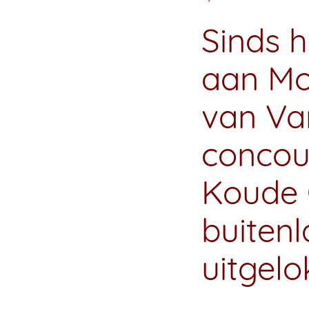
Sinds 
aan Mo
van Van
concour
Koude 
buitenl
uitgelo