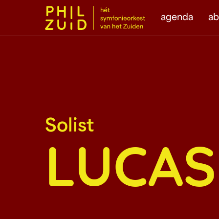
agenda
a
Solist
LUCAS