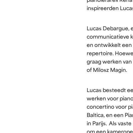
pianolerares Rena
inspireerden Lucas
Lucas Debargue, e
communicatieve krac
en ontwikkelt een 
repertoire. Hoewel
graag werken van 
of Milosz Magin.
Lucas besteedt een
werken voor pian
concertino voor pi
Baltica, en een Pi
in Parijs. Als vas
om een kameropera