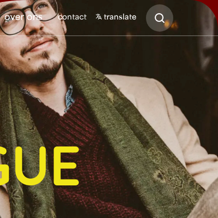
Zoeken
over ons
contact
translate
GUE