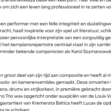
 Shereshevskaya bleek een keerpunt: haar visie en b
 om zich een leven lang professioneel in te zetten v
en performer met een felle integriteit en duizeling
ht, haalt inspiratie voor zijn spel uit literatuur, schil
zeer persoonlijke interpretatie van een zorgvuldig g
 het kernpianorepertoire centraal staat in zijn carrièr
minder bekende componisten als Karol Szymanowski
 groot deel van zijn tijd aan compositie en heeft al 
osolo- en kamerensembles gemaakt. Deze omvatten 
ano, drums en strijkorkest, in première gebracht do
ano Trio was opgericht onder auspiciën van de Louis 
te gastartiest van Kremerata Baltica heeft Lucas de o
 te schrijven.