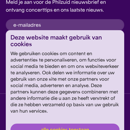
Meld je aan voor de Philzuid nieuwsbrief en
ontvang concerttips en ons laatste nieuws.
inschrijven
Deze website maakt gebruik van
cookies
Dit formulier wordt beschermd door reCAPTCHA en
We gebruiken cookies om content en
Google's
Privacyverklaring
en
Servicevoorwaarden
zijn
Geef om Philzuid en steun ons!
advertenties te personaliseren, om functies voor
van toepassing.
social media te bieden en om ons websiteverkeer
te analyseren. Ook delen we informatie over uw
steun ons
gebruik van onze site met onze partners voor
social media, adverteren en analyse. Deze
partners kunnen deze gegevens combineren met
andere informatie die u aan ze heeft verstrekt of
privacyverklaring
disclaimer
cookies wijzigen
die ze hebben verzameld op basis van uw gebruik
van hun services.
website door exitable
© philzuid