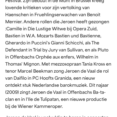
Festival. Zijn debuut in de Munt in Brussel kreeg
lovende kritieken voor zijn vertolking van
Haenschen in Fruehlingserwachen van Benoit
Mernier. Andere rollen die Jeroen heeft gezongen
:Camille in Die Lustige Witwe bij Opera Zuid,
Bastien in W.A. Mozarts Bastien und Bastienne,
Gherardo in Puccini's Gianni Schicchi, als The
Defendant in Trial by Jury van Sullivan, en als Pluto
in Offenbachs Orphée aux enfers, Wilhelm in
Thomas' Mignon. Met mezzosopraan Tania Kross en
tenor Marcel Beekman zong Jeroen de Vaal de rol
van Daifilo in PC Hoofts Granida, een nieuw
ontdekt stuk Nederlandse barokmuziek. Dit najaar
(2009) zingt Jeroen de Vaal in Offenbachs Ba-ta-
clan en in l'Ile de Tulipatan, een nieuwe productie
bij de Wiener Kammeroper.