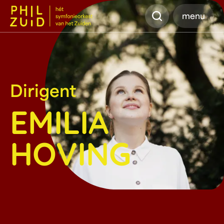
Zoeken
menu
Dirigent
EMILIA
HOVING