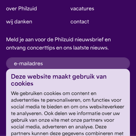
over Philzuid
vacatures
wij danken
contact
Meld je aan voor de Philzuid nieuwsbrief en
ontvang concerttips en ons laatste nieuws.
inschrijven
Deze website maakt gebruik van
cookies
Dit formulier wordt beschermd door reCAPTCHA en
We gebruiken cookies om content en
Google's
Privacyverklaring
en
Servicevoorwaarden
zijn
Geef om Philzuid en steun ons!
advertenties te personaliseren, om functies voor
van toepassing.
social media te bieden en om ons websiteverkeer
te analyseren. Ook delen we informatie over uw
steun ons
gebruik van onze site met onze partners voor
social media, adverteren en analyse. Deze
partners kunnen deze gegevens combineren met