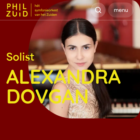
Zoeken
menu
Solist
ALEXANDRA
DOVGAN