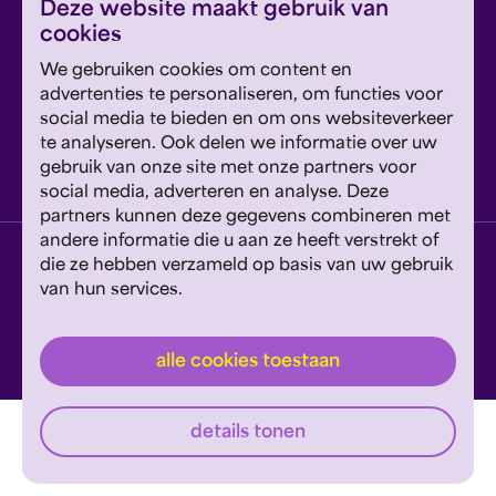
inschrijven
Deze website maakt gebruik van
cookies
Dit formulier wordt beschermd door reCAPTCHA en
We gebruiken cookies om content en
Google's
Privacyverklaring
en
Servicevoorwaarden
zijn
Geef om Philzuid en steun ons!
advertenties te personaliseren, om functies voor
van toepassing.
social media te bieden en om ons websiteverkeer
te analyseren. Ook delen we informatie over uw
steun ons
gebruik van onze site met onze partners voor
social media, adverteren en analyse. Deze
partners kunnen deze gegevens combineren met
andere informatie die u aan ze heeft verstrekt of
privacyverklaring
disclaimer
cookies wijzigen
die ze hebben verzameld op basis van uw gebruik
van hun services.
website door exitable
© philzuid
alle cookies toestaan
details tonen